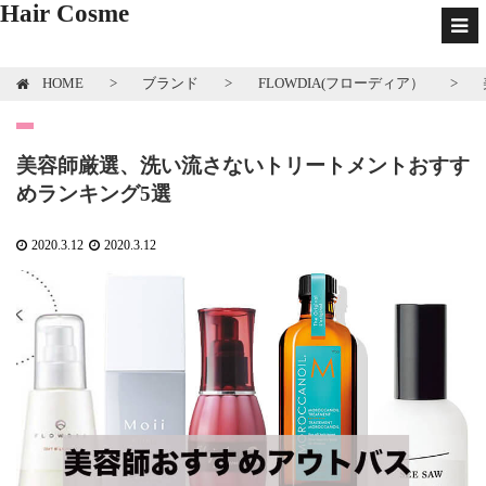
-->
Hair Cosme
HOME
ブランド
FLOWDIA(フローディア）
美容師厳選、洗い流さないトリートメントおすす
めランキング5選
2020.3.12
2020.3.12