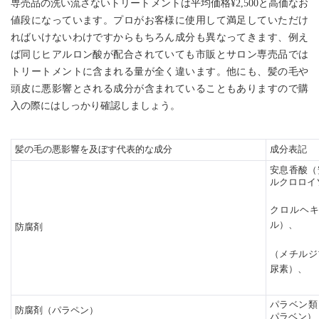
専売品の洗い流さないトリートメントは平均価格¥2,500と高価なお
値段になっています。プロがお客様に使用して満足していただけ
ればいけないわけですからもちろん成分も異なってきます、例え
ば同じヒアルロン酸が配合されていても市販とサロン専売品では
トリートメントに含まれる量が全く違います。他にも、髪の毛や
頭皮に悪影響とされる成分が含まれていることもありますので購
入の際にはしっかり確認しましょう。
髪の毛の悪影響を及ぼす代表的な成分
成分表記
安息香酸（
ルクロロイ
クロルヘ
ル）、
防腐剤
（メチルジ
尿素）、
パラベン類
防腐剤（パラペン）
パラベン）