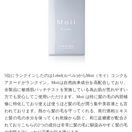
5位にランクインしたのはLebel(ルベル)からMoii（モイ）コンクも
アヌードがランクイン。Moiiは自然由来成分を高配合しており、
全製品に敏感肌パッチテストを実施している為お肌が荒れやすい
方でも安心してご使用いただけます。Moii は特に髪の毛の内部補
修に特化しており使えば使うほど髪の毛が潤う集中美容液とも言
われております。熱から髪の毛を守ってくれる、発行酒粕エキス
と髪の毛の水分を保ってくれ乾燥から防ぐ、和三盆糖蜜が配合さ
れておりこちらの2つの成分は非常に髪の毛に馴染みやすく髪の毛