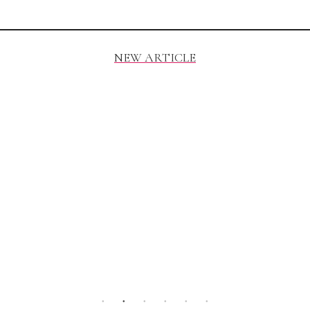
NEW ARTICLE
【2020】美容室で人気なヘアミルクって何？分かりやすくランキング
美容師が解説