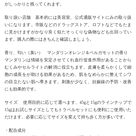
がしっかりと残ってくれます。
取り扱い店舗 基本的には美容室、公式通販サイトにみの取り扱
いになります。市販などのドラッグストア、ロフトなどでもたま
に見かけますがかなり良く似たそっくりな偽物なども出回ってい
ます。購入の際にはきちんと確認しましょう。
香り、匂い（臭い） マンダリンオレンジ＆ベルガモットの香り
血行促進作用があることから
マンダリンは情緒を安定させてくれ
むくみやセルライトの解消に役立ちます。皮膚を柔らかくして細
胞の成長をが助ける効果があるため、肌をなめらかに整えてシワ
の目立たない肌へ導きます。刺激が少なく、妊娠線の予防・改善
にも効果的です。
サイズ 使用目的に応じて選べます、45gと15gのラインナップで
15gはお試しサイズとしてもトラベルセットにも便利にご使用いた
だけます。必要に応じてサイズを変えて持ち歩く方が多いです。
・配合成分