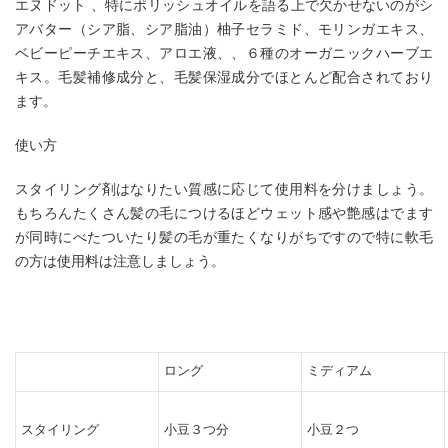
エヌドット 、特にポリッシュオイルを語る上で欠かせないのがシ
アバター（シア脂、シア脂油）柚子セラミド、モリンガエキス、
ベビーピーチエキス、アロエ液、、６種のオーガニックハーブエ
キス。毛髪補修成分と、毛髪保湿成分でほとんど配合されており
ます。
使い方
スタイリング剤はなりたい質感に応じて使用料を分けましょう。
もちろんたくさん髪の毛につけるほどウェット感や艶感はでます
が同時にべたついたり髪の毛が重たくなりがちですので特に軟毛
の方は使用料は注意しましょう。
ロング
ミディアム
スタイリング
小豆３つ分
小豆２つ