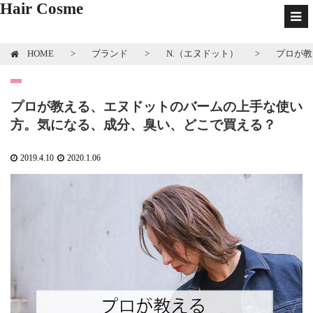
-->
Hair Cosme
HOME
ブランド
N.（エヌドット）
プロが教
プロが教える、エヌドットのバームの上手な使い
方。気になる、成分、臭い、どこで買える？
2019.4.10
2020.1.06